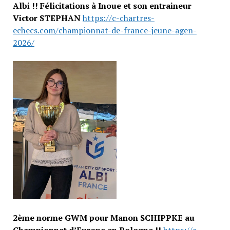
Albi !!
Félicitations à Inoue et son entraineur
Victor STEPHAN
https://c-chartres-
echecs.com/championnat-de-france-jeune-agen-
2026/
2ème norme GWM pour Manon SCHIPPKE au
Championnat d’Europe en Pologne !!
https://c-